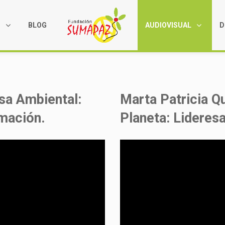
S
BLOG
AUDIOVISUAL
D
esa Ambiental:
Marta Patricia Q
mación.
Planeta: Lideres