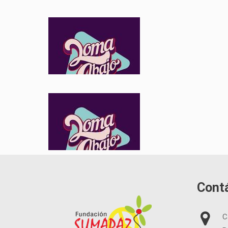
Cont
C