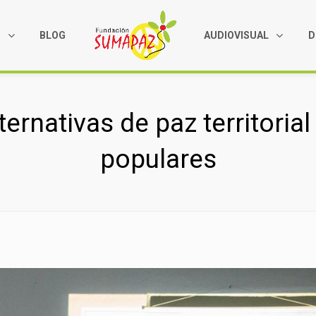
S
BLOG
AUDIOVISUAL
D
ernativas de paz territoria
populares